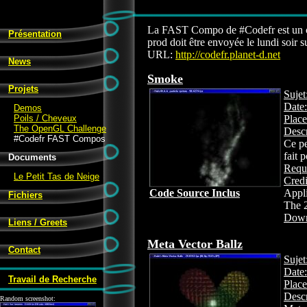
La FAST Compo de #Codefr est un conc
Présentation
prod doit être envoyée le lundi soir s
URL:
http://codefr.planet-d.net
News
Smoke
Projets
Sujet
Date:
Demos
Poils / Cheveux
Place
The OpenGL Challenge
Descr
#Codefr FAST Compos
Ce pe
fait
Documents
Requ
Le Petit Tas de Neige
Credi
Code Source Inclus
Appli
Fichiers
The 
Down
Liens / Greets
Meta Vector Ballz
Contact
Sujet
Date:
Travail de Recherche
Place
Descr
Random screenshot: