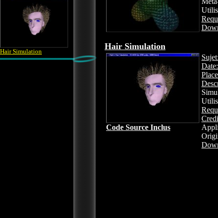
Meta-
Utili
Requ
Down
Hair Simulation
Hair Simulation
Sujet
Date:
Place
Descr
Simul
Utili
Requ
Credi
Code Source Inclus
Appli
Origi
Down